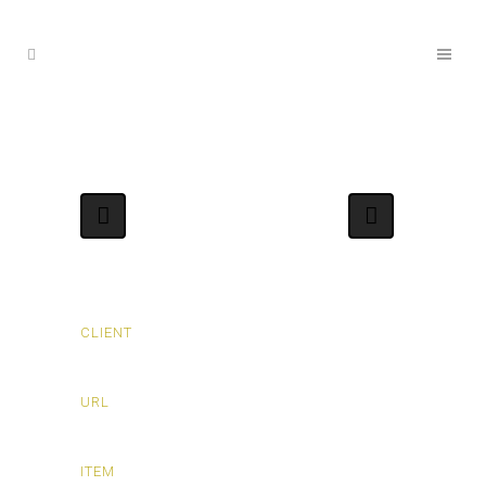
CLIENT
LEMONMARY
URL
www.lemonmary.com
ITEM