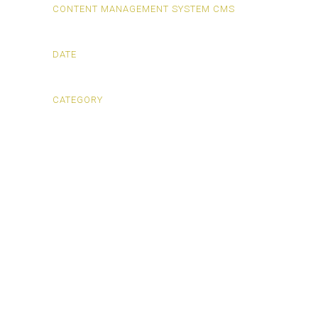
CONTENT MANAGEMENT SYSTEM CMS
Wordpress
DATE
September 2018
CATEGORY
Corporate Image, Graphic Design, Web design
ANiNATH
© 2018 Lemonmary |
Aviso legal
|
Política de privacidad
| Todos los derechos