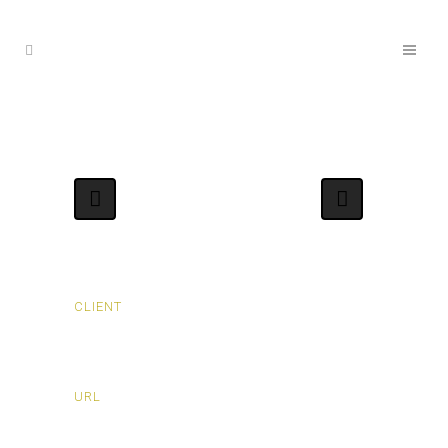
CLIENT
ANiNATH - Associació de Nens i Nenes amb
Trasplantament Hepàtic
URL
www.aninath.com